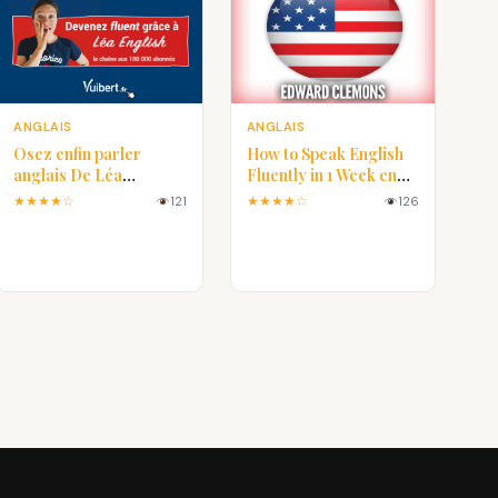
ANGLAIS
ANGLAIS
Osez enfin parler
How to Speak English
anglais De Léa
Fluently in 1 Week en
Vercellotti PDF
PDF
★★★★☆
★★★★☆
121
126