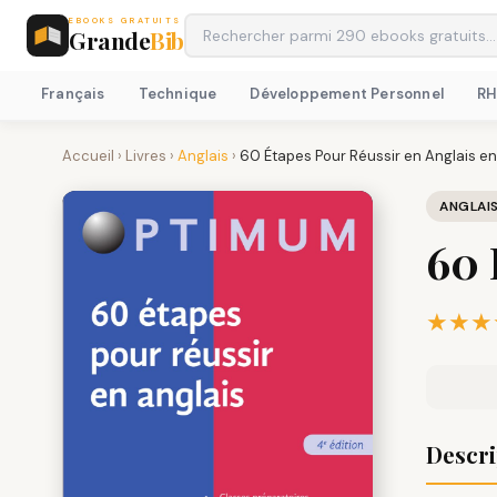
EBOOKS GRATUITS
Grande
Bib
Français
Technique
Développement Personnel
R
Accueil
›
Livres
›
Anglais
›
60 Étapes Pour Réussir en Anglais e
ANGLAI
60 
★★★
Descri