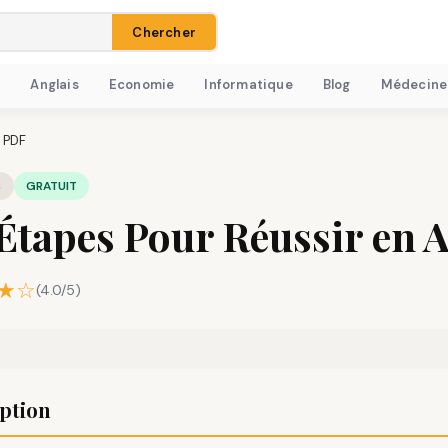
Chercher
H
Anglais
Economie
Informatique
Blog
Médecine
n PDF
S
GRATUIT
Étapes Pour Réussir en 
★☆
(4.0/5)
ption