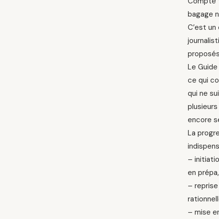
Compte te
bagage né
C’est un 
journalis
proposés
Le Guide
ce qui c
qui ne su
plusieurs
encore se
La progr
indispens
– initiat
en prépa,
– reprise
rationnel
– mise en