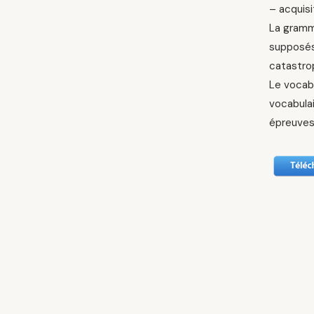
– acquisi
La gramm
supposés 
catastro
Le vocabu
vocabulai
épreuves