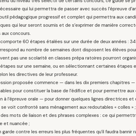
nu du niveau très sélectif de certains concours, ce guide se pr
cessaire qui lui permettra de passer avec succès l’épreuve d’an
outil pédagogique progressif et complet qui permettra aux candi
tiques qui leur seront soumis et de s’exprimer de manière correc
 aux concours.
 comporte 60 étapes étalées sur une durée de deux années : 34 
orrespond au nombre de semaines dont disposent les élèves pour 
ivent pas une scolarité en classes prépa ratoires pourront organi
 étapes sur une semaine, ou en sélectionnant certaines étapes en 
lon les directives de leur professeur.
ession proposée commence — dans les dix premiers chapitres — p
ables pour constituer la base de l’édifice et pour permettre aux é
ion à l’épreuve orale — pour donner quelques lignes directrices et 
 se voit confronté sans ménagement aux redoutables « colles » ;
 des mots de liaison et des phrases complexes : ce qui permettr
le et nuancée ;
 garde contre les erreurs les plus fréquentes qu’il faudra bannir r