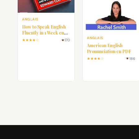
ANGLAIS
How to Speak English
Fluently in 1 Week en
ANGLAIS
PDF
★★★★☆
170
American English
Pronunciation en PDF
★★★★☆
186