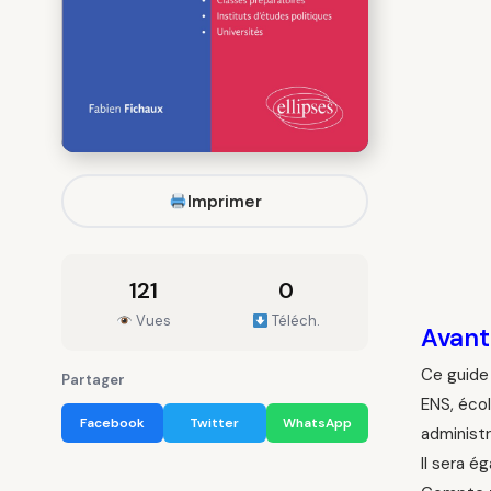
Imprimer
121
0
Vues
Téléch.
Avan
Ce guide 
Partager
ENS, écol
Facebook
Twitter
WhatsApp
administr
Il sera é