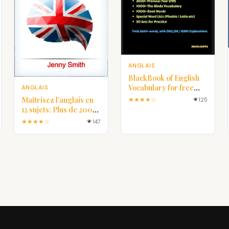
ANGLAIS
BlackBook of English
Vocabulary for free
ANGLAIS
PDF
Maîtrisez l’anglais en
★★★★☆
125
12 sujets: Plus de 200
mots et phrases
★★★★☆
147
intermédiaires
expliqué en PDF