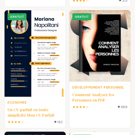
★★★★☆
313
minutes
GRATUIT
GRATUIT
DÉVELOPPEMENT PERSONNEL
Comment Analyser les
Personnes en PDF
ECONOMIE
★★★★☆
499
Un CV parfait en toute
simplicité Mon CV Parfait
★★★★☆
182