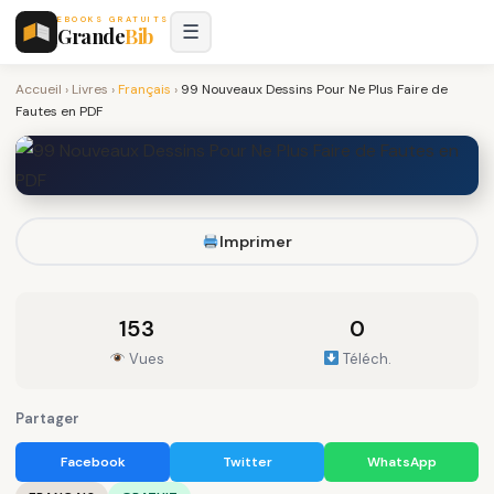
EBOOKS GRATUITS
☰
Grande
Bib
Accueil
›
Livres
›
Français
›
99 Nouveaux Dessins Pour Ne Plus Faire de
Fautes en PDF
Imprimer
153
0
Vues
Téléch.
Partager
Facebook
Twitter
WhatsApp