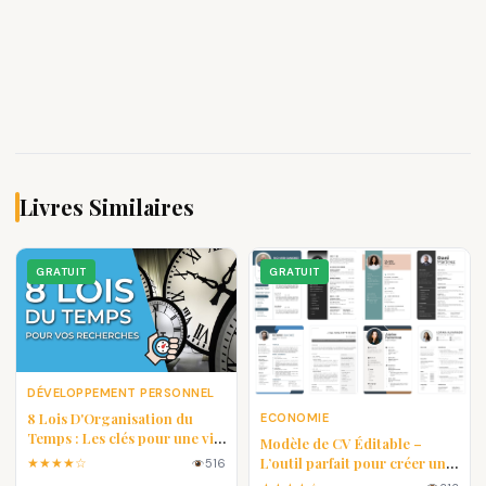
Livres Similaires
GRATUIT
GRATUIT
DÉVELOPPEMENT PERSONNEL
8 Lois D'Organisation du
ECONOMIE
Temps : Les clés pour une vie
Modèle de CV Éditable –
plus efficace
L’outil parfait pour créer un
★★★★☆
516
CV professionnel en quelques