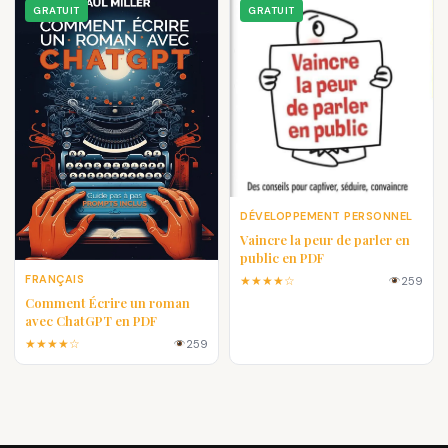
GRATUIT
GRATUIT
DÉVELOPPEMENT PERSONNEL
Vaincre la peur de parler en
public en PDF
FRANÇAIS
★★★★☆
259
Comment Écrire un roman
avec ChatGPT en PDF
★★★★☆
259