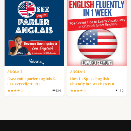
ANGLAIS
ANGLAIS
Osez enfin parler anglais De
How to Speak English
Léa Vercellotti PDF
Fluently in 1 Week en PDF
★★★★☆
★★★★☆
124
132