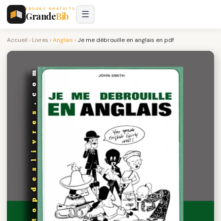
EBOOKS GRATUITS
☰
Grande
Bib
Accueil
›
Livres
›
Anglais
›
Je me débrouille en anglais en pdf