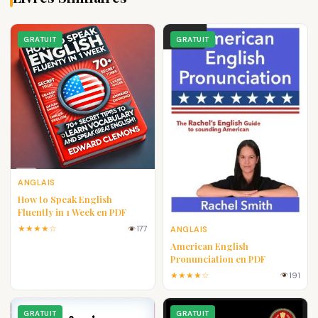
GRATUIT
GRATUIT
ANGLAIS
How to Speak English
Fluently in 1 Week en PDF
★★★★☆
177
ANGLAIS
American English
Pronunciation en PDF
★★★★☆
191
GRATUIT
GRATUIT