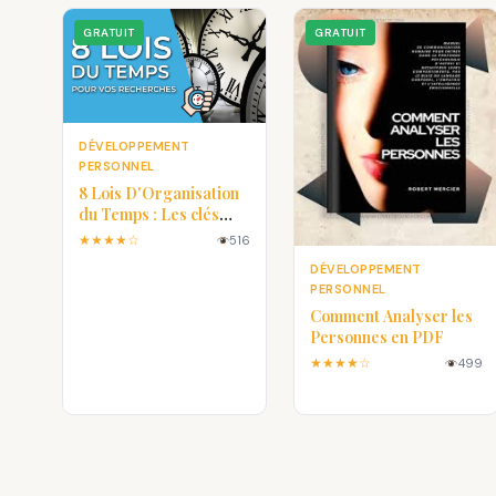
GRATUIT
GRATUIT
DÉVELOPPEMENT
PERSONNEL
8 Lois D'Organisation
du Temps : Les clés
pour une vie plus
★★★★☆
516
efficace
DÉVELOPPEMENT
PERSONNEL
Comment Analyser les
Personnes en PDF
★★★★☆
499