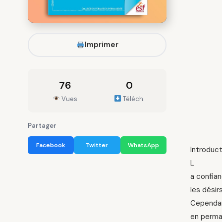
Imprimer
76
0
Vues
Téléch.
Partager
Facebook
Twitter
WhatsApp
Introduct
L
a confian
les désir
Cependant
en perman