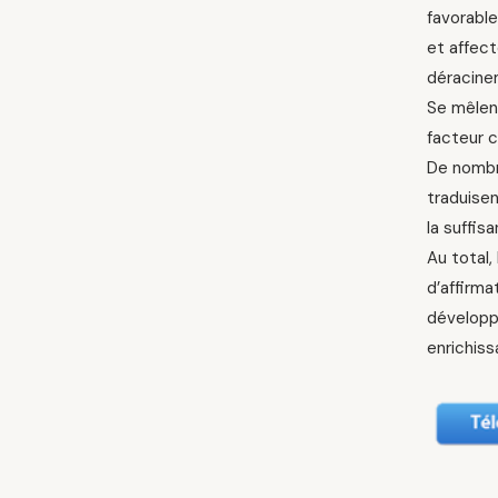
favorable
et affect
déracine
Se mêlent
facteur c
De nombre
traduisen
la suffis
Au total,
d’affirma
développe
enrichiss