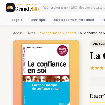
EBOOKS GRATUITS
Grande
Bib
Français
Technique
Développement Personnel
R
Accueil
›
Livres
›
Développement Personnel
›
La Confiance en S
DÉVELO
La 
★★★
Descri