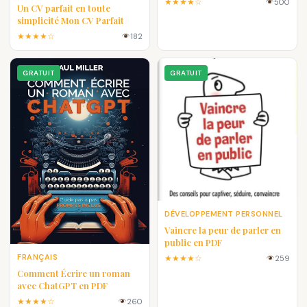
★★★★☆
500
Un CV parfait en toute
simplicité Mon CV Parfait
★★★★☆
182
GRATUIT
GRATUIT
DÉVELOPPEMENT PERSONNEL
Vaincre la peur de parler en
public en PDF
FRANÇAIS
★★★★☆
259
Comment Écrire un roman
avec ChatGPT en PDF
★★★★☆
260