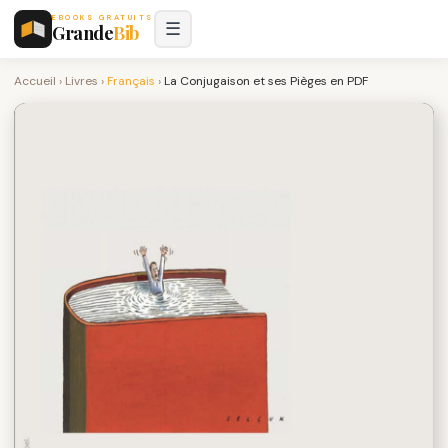
EBOOKS GRATUITS
☰
Grande
Bib
Accueil
›
Livres
›
Français
›
La Conjugaison et ses Pièges en PDF