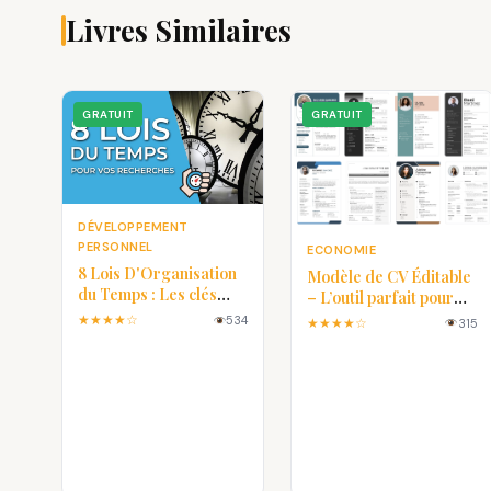
Livres Similaires
GRATUIT
GRATUIT
DÉVELOPPEMENT
PERSONNEL
ECONOMIE
8 Lois D'Organisation
Modèle de CV Éditable
du Temps : Les clés
– L’outil parfait pour
pour une vie plus
créer un CV
★★★★☆
534
★★★★☆
315
efficace
professionnel en
quelques minutes