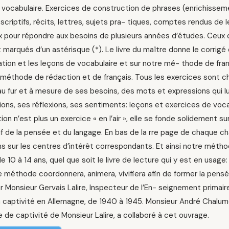
 vocabulaire. Exercices de construction de phrases (enrichissem
scriptifs, récits, lettres, sujets pra- tiques, comptes rendus de
pour répondre aux besoins de plusieurs années d’études. Ceux qu
 marqués d’un astérisque (*). Le livre du maître donne le corrigé 
tion et les leçons de vocabulaire et sur notre mé- thode de frança
 méthode de rédaction et de français. Tous les exercices sont c
 au fur et à mesure de ses besoins, des mots et expressions qui 
ons, ses réflexions, ses sentiments: leçons et exercices de vocab
ion n’est plus un exercice « en l’air », elle se fonde solidement sur
f de la pensée et du langage. En bas de la rre page de chaque c
ns sur les centres d’intérêt correspondants. Et ainsi notre métho
e 10 à 14 ans, quel que soit le livre de lecture qui y est en usage:
 méthode coordonnera, animera, vivifiera afin de former la pensée e
r Monsieur Gervais Lalire, Inspecteur de l’En- seignement primai
a captivité en Allemagne, de 1940 à 1945. Monsieur André Chalum
de captivité de Monsieur Lalire, a collaboré à cet ouvrage.