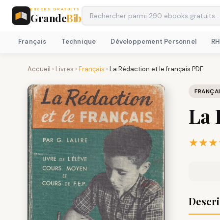
EBOOKS GRATUITS
Grande
Bib
Français
Technique
Développement Personnel
R
Accueil
›
Livres
›
Français
›
La Rédaction et le français PDF
FRANÇA
La 
★★★
Descri