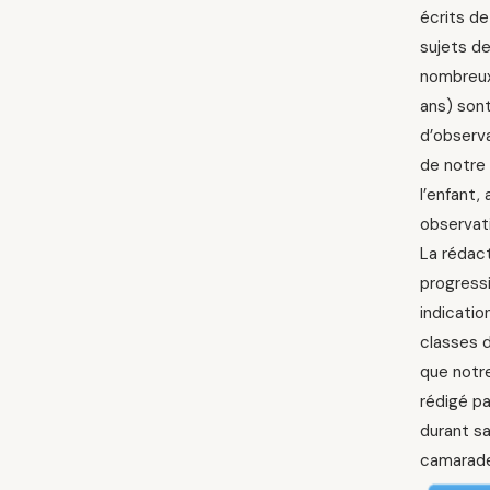
écrits de
sujets de
nombreux 
ans) sont
d’observa
de notre
l’enfant,
observati
La rédact
progressi
indicatio
classes d
que notre
rédigé pa
durant s
camarade 