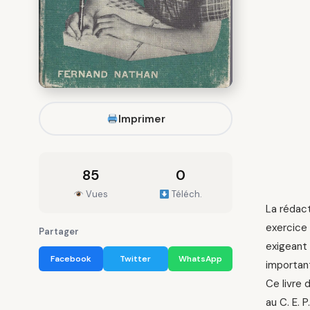
Imprimer
85
0
Vues
Téléch.
La rédact
exercice 
Partager
exigeant 
Facebook
Twitter
WhatsApp
important
Ce livre 
au C. E. 