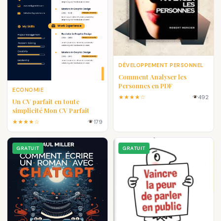
DÉVELOPPEMENT PERSONNEL
Comment Analyser les
Personnes en PDF
ECONOMIE
★★★★☆
492
Un CV parfait en toute
simplicité Mon CV Parfait
★★★★☆
179
GRATUIT
GRATUIT