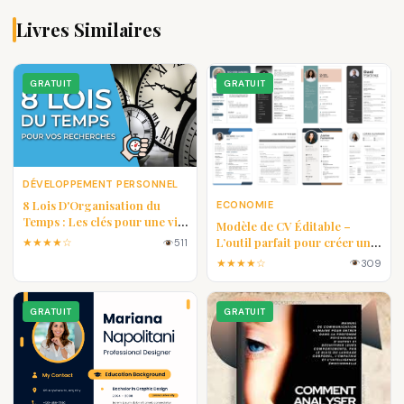
Livres Similaires
GRATUIT
GRATUIT
DÉVELOPPEMENT PERSONNEL
8 Lois D'Organisation du
ECONOMIE
Temps : Les clés pour une vie
Modèle de CV Éditable –
plus efficace
L’outil parfait pour créer un
★★★★☆
511
CV professionnel en quelques
★★★★☆
309
minutes
GRATUIT
GRATUIT