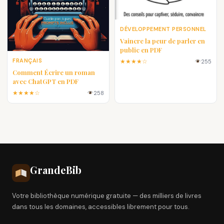
DÉVELOPPEMENT PERSONNEL
Vaincre la peur de parler en
public en PDF
FRANÇAIS
★★★★☆
255
Comment Écrire un roman
avec ChatGPT en PDF
★★★★☆
258
Grande
Bib
Votre bibliothèque numérique gratuite — des milliers de livres
dans tous les domaines, accessibles librement pour tous.