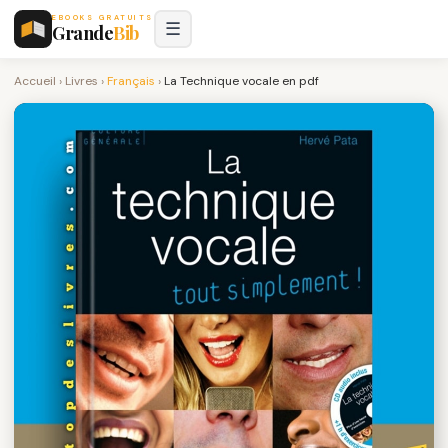
EBOOKS GRATUITS
☰
Grande
Bib
Accueil
›
Livres
›
Français
›
La Technique vocale en pdf