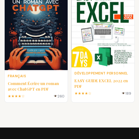
DÉVELOPPEMENT PERSONNEL
FRANÇAIS
EASY GUIDE EXCEL 2022 en
Comment Écrire un roman
PDF
avec ChatGPT en PDF
★★★★☆
189
★★★★☆
260