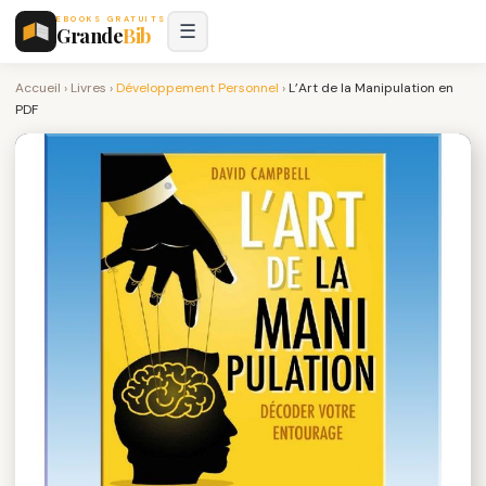
EBOOKS GRATUITS
☰
Grande
Bib
Accueil
›
Livres
›
Développement Personnel
›
L’Art de la Manipulation en
PDF