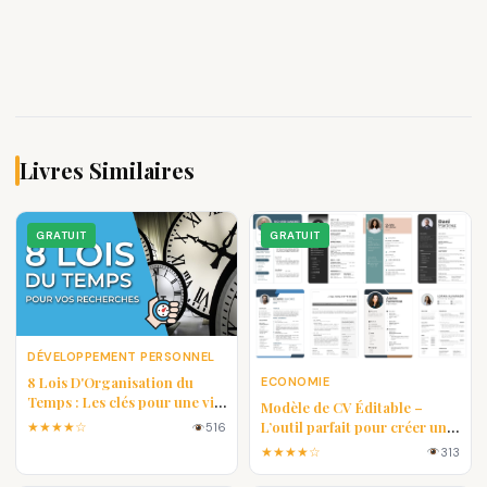
Livres Similaires
GRATUIT
GRATUIT
DÉVELOPPEMENT PERSONNEL
8 Lois D'Organisation du
ECONOMIE
Temps : Les clés pour une vie
Modèle de CV Éditable –
plus efficace
L’outil parfait pour créer un
★★★★☆
516
CV professionnel en quelques
★★★★☆
313
minutes