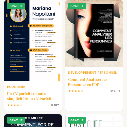
GRATUIT
GRATUIT
DÉVELOPPEMENT PERSONNEL
Comment Analyser les
Personnes en PDF
ECONOMIE
★★★★☆
499
Un CV parfait en toute
simplicité Mon CV Parfait
★★★★☆
182
GRATUIT
GRATUIT