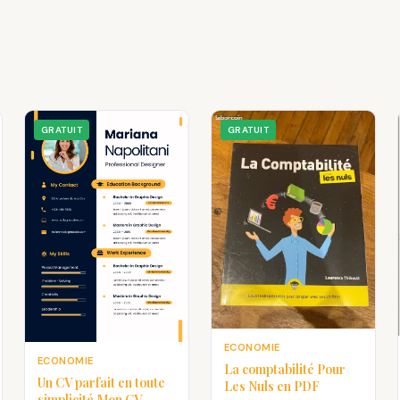
GRATUIT
GRATUIT
ECONOMIE
ECONOMIE
La comptabilité Pour
Un CV parfait en toute
Les Nuls en PDF
simplicité Mon CV