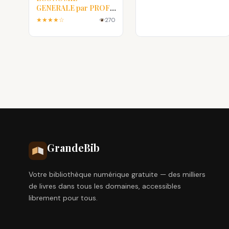
GENERALE par PROF.
L.OUJAROU
★★★★☆
270
Grande
Bib
Votre bibliothèque numérique gratuite — des milliers
de livres dans tous les domaines, accessibles
librement pour tous.