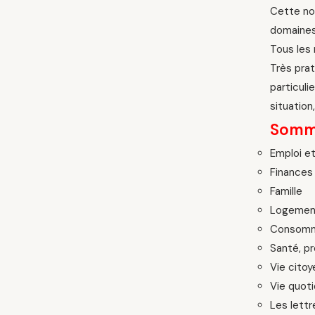
Cette nou
domaines 
Tous les 
Très prat
particuli
situation
Somm
Emploi et
Finances 
Famille
Logemen
Consomm
Santé, pr
Vie citoy
Vie quot
Les lettr