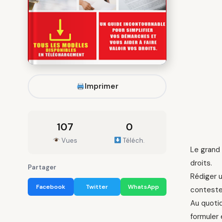
Imprimer
107
0
Vues
Téléch.
Le grand 
droits.
Partager
Rédiger 
Facebook
Twitter
WhatsApp
contester
Au quotid
formuler 