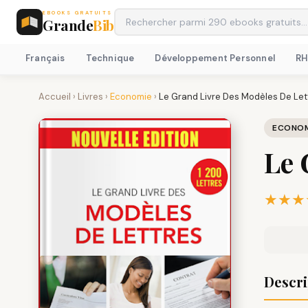
EBOOKS GRATUITS
Grande
Bib
Français
Technique
Développement Personnel
R
Accueil
›
Livres
›
Economie
›
Le Grand Livre Des Modèles De Let
ECONOM
Le 
★★★
Descri