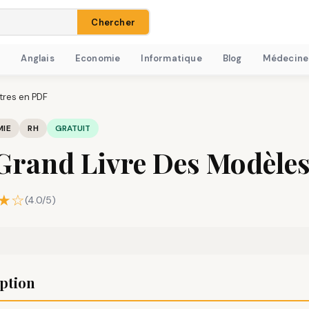
Chercher
H
Anglais
Economie
Informatique
Blog
Médecine
tres en PDF
IE
RH
GRATUIT
Grand Livre Des Modèles
★☆
(4.0/5)
ption