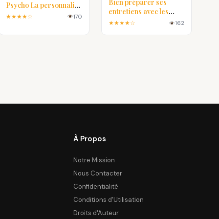
Bien préparer ses
Psycho La personnalité
entretiens avec les
Comment elle se
★★★★☆
170
recruteurs en PDF
construit PDF
★★★★☆
162
À Propos
Notre Mission
Nous Contacter
Confidentialité
Conditions d'Utilisation
Droits d'Auteur