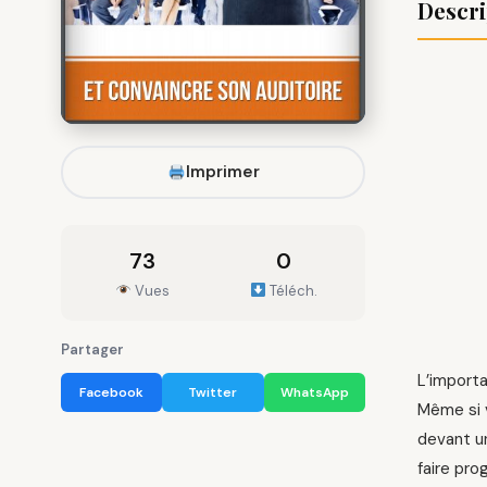
Descri
Imprimer
73
0
Vues
Téléch.
Partager
L’importa
Facebook
Twitter
WhatsApp
Même si v
devant un
faire pro