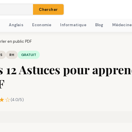
Chercher
H
Anglais
Economie
Informatique
Blog
Médecine
ler en public PDF
IS
RH
GRATUIT
 12 Astuces pour apprend
F
★☆
(4.0/5)