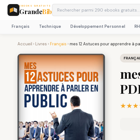
EBOOKS GRATUITS
Grande
Bib
Français
Technique
Développement Personnel
R
Accueil
›
Livres
›
Français
›
mes 12 Astuces pour apprendre à par
FRANÇA
mes
PD
★★★