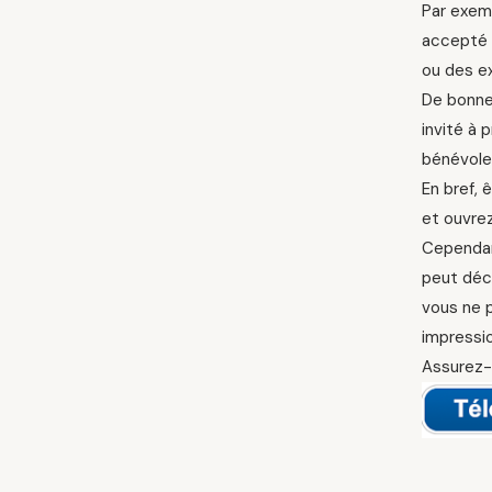
Par exemp
accepté u
ou des ex
De bonne
invité à 
bénévole
En bref, 
et ouvrez
Cependan
peut déci
vous ne p
impressio
Assurez-