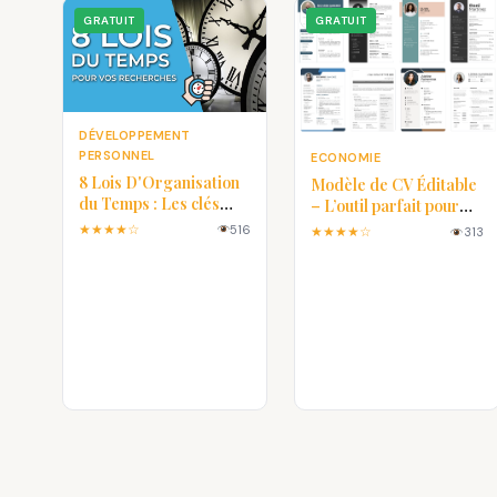
GRATUIT
GRATUIT
DÉVELOPPEMENT
PERSONNEL
ECONOMIE
8 Lois D'Organisation
Modèle de CV Éditable
du Temps : Les clés
– L’outil parfait pour
pour une vie plus
créer un CV
★★★★☆
516
★★★★☆
313
efficace
professionnel en
quelques minutes