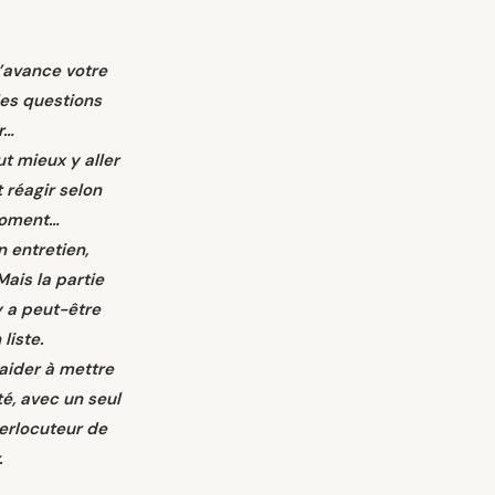
’avance votre
les questions
r…
t mieux y aller
t réagir selon
moment…
n entretien,
Mais la partie
y a peut-être
liste.
aider à mettre
é, avec un seul
terlocuteur de
.