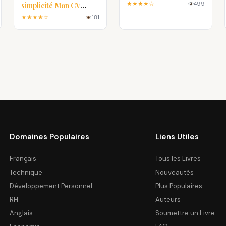
★★★★☆
499
simplicité Mon CV
Parfait
★★★★☆
181
Domaines Populaires
Liens Utiles
Français
Tous les Livres
Technique
Nouveautés
Développement Personnel
Plus Populaires
RH
Auteurs
Anglais
Soumettre un Livre