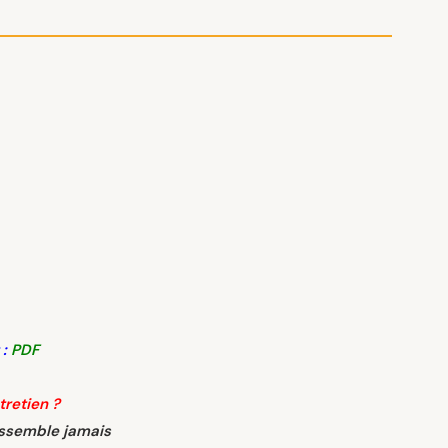
:
PDF
retien ?
ssemble jamais