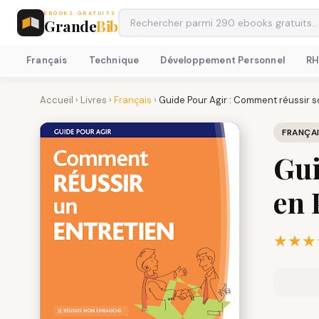
EBOOKS GRATUITS
Grande
Bib
Français
Technique
Développement Personnel
R
Accueil
›
Livres
›
Français
›
Guide Pour Agir : Comment réussir s
FRANÇA
Gui
en
★★★