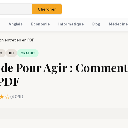
Chercher
H
Anglais
Economie
Informatique
Blog
Médecine
on entretien en PDF
IS
RH
GRATUIT
de Pour Agir : Comment 
 PDF
★☆
(4.0/5)