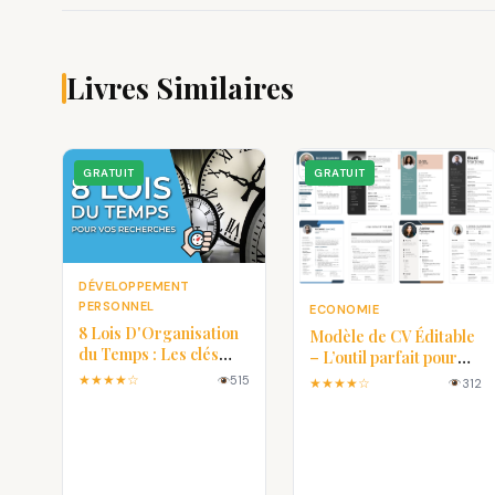
Livres Similaires
GRATUIT
GRATUIT
DÉVELOPPEMENT
PERSONNEL
ECONOMIE
8 Lois D'Organisation
Modèle de CV Éditable
du Temps : Les clés
– L’outil parfait pour
pour une vie plus
créer un CV
★★★★☆
515
★★★★☆
312
efficace
professionnel en
quelques minutes