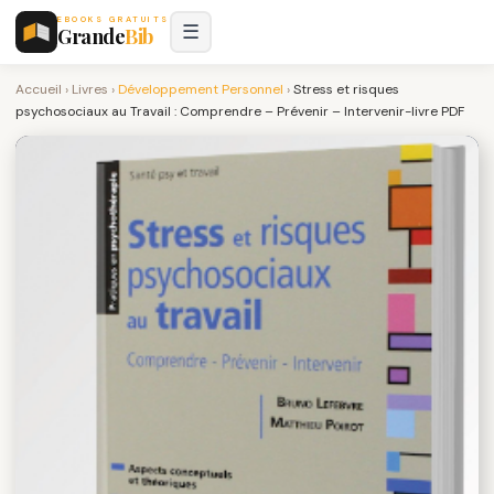
EBOOKS GRATUITS
☰
Grande
Bib
Accueil
›
Livres
›
Développement Personnel
›
Stress et risques
psychosociaux au Travail : Comprendre – Prévenir – Intervenir-livre PDF