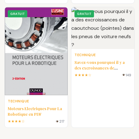
GRATUIT
GRATUIT
TECHNIQUE
Savez-vous pourquoi il y a
des excroissances de
caoutchouc (pointes) dans les
★★★★☆
149
pneus de voiture neufs ?
TECHNIQUE
Moteurs Electriques Pour La
Robotique en PDF
★★★★☆
217