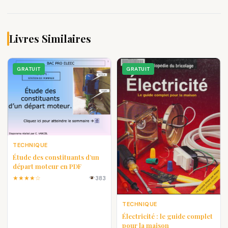
Livres Similaires
GRATUIT
GRATUIT
TECHNIQUE
Étude des constituants d’un
départ moteur en PDF
★★★★☆
383
TECHNIQUE
Électricité : le guide complet
pour la maison