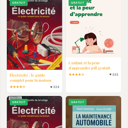
GRATUIT
GRATUIT
L’enfant et la peur
d’apprendre pdf gratuit
★★★★☆
333
Électricité : le guide
complet pour la maison
★★★★☆
324
GRATUIT
GRATUIT