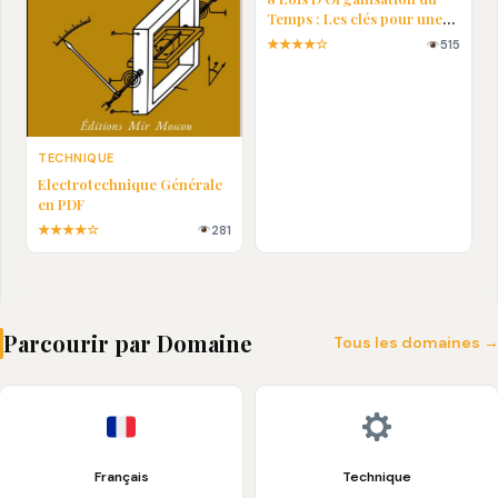
Temps : Les clés pour une
vie plus efficace
★★★★☆
515
TECHNIQUE
Electrotechnique Générale
en PDF
★★★★☆
281
Parcourir par Domaine
Tous les domaines 
Français
Technique