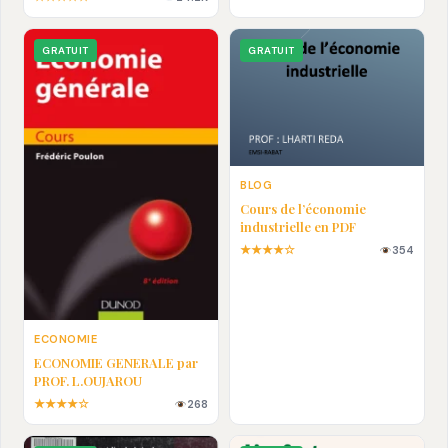
En pdf
GRATUIT
GRATUIT
BLOG
Cours de l’économie
industrielle en PDF
★★★★☆
354
ECONOMIE
ECONOMIE GENERALE par
PROF. L.OUJAROU
★★★★☆
268