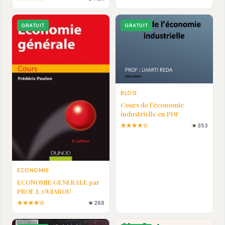
En pdf
GRATUIT
GRATUIT
BLOG
Cours de l’économie
industrielle en PDF
★★★★☆
353
ECONOMIE
ECONOMIE GENERALE par
PROF. L.OUJAROU
★★★★☆
268