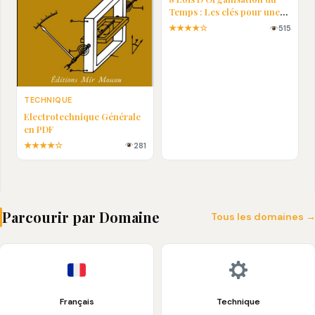
Temps : Les clés pour une
vie plus efficace
★★★★☆
515
TECHNIQUE
Electrotechnique Générale
en PDF
★★★★☆
281
Parcourir par Domaine
Tous les domaines 
Français
Technique