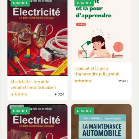
GRATUIT
GRATUIT
L’enfant et la peur
d’apprendre pdf gratuit
★★★★☆
333
Électricité : le guide
complet pour la maison
★★★★☆
324
GRATUIT
GRATUIT