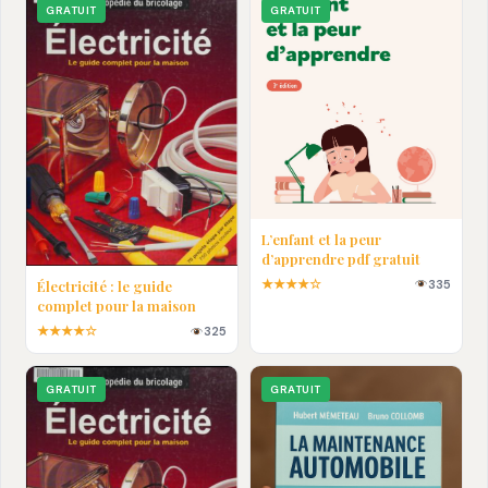
GRATUIT
GRATUIT
L’enfant et la peur
d’apprendre pdf gratuit
★★★★☆
335
Électricité : le guide
complet pour la maison
★★★★☆
325
GRATUIT
GRATUIT