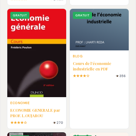
En pdf
GRATUIT
GRATUIT
BLOG
Cours de l’économie
industrielle en PDF
★★★★☆
356
ECONOMIE
ECONOMIE GENERALE par
PROF. L.OUJAROU
★★★★☆
270