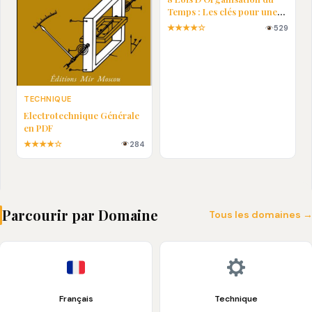
Temps : Les clés pour une
vie plus efficace
★★★★☆
529
TECHNIQUE
Electrotechnique Générale
en PDF
★★★★☆
284
Parcourir par Domaine
Tous les domaines 
Français
Technique