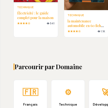
TECHNIQUE
Électricité : le guide
TECHNIQUE
complet pour la maison
la maintenance
★★★★☆
👁 541
automobile en 60 fiches
pratiques en PDF
★★★★☆
👁 1.1K
Parcourir par Domaine
🇫🇷
⚙️

Français
Technique
Dévelop