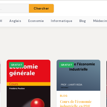
Chercher
RH
Anglais
Economie
Informatique
Blog
Médecin
GRATUIT
GRATUIT
BLOG
Cours de l’économie
industrielle en PDF