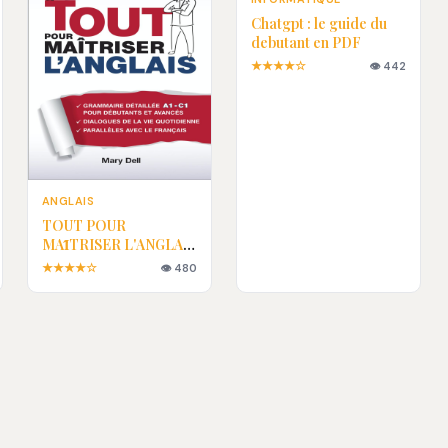
Chatgpt : le guide du
debutant en PDF
★★★★☆
👁 442
ANGLAIS
TOUT POUR
MAȊTRISER L'ANGLAIS
EN PDF
★★★★☆
👁 480