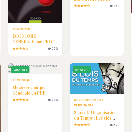
★★★★☆
👁 356
ECONOMIE
ECONOMIE
GENERALE par PROF.
L.OUJAROU
★★★★☆
👁 270
GRATUIT
GRATUIT
TECHNIQUE
Electrotechnique
Générale en PDF
★★★★☆
👁 284
DÉVELOPPEMENT
PERSONNEL
8 Lois D'Organisation
du Temps : Les clés
pour une vie plus
★★★★☆
👁 529
efficace