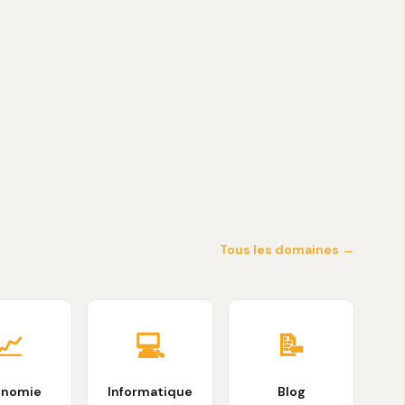
Tous les domaines →
📈
💻
📝
onomie
Informatique
Blog