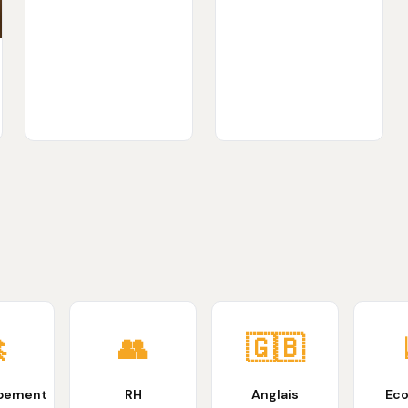

👥
🇬🇧
pement
RH
Anglais
Ec