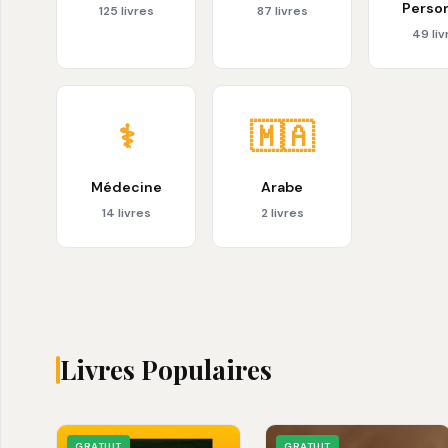
Perso
125 livres
87 livres
49 liv
⚕️
🇲🇦
Médecine
Arabe
14 livres
2 livres
Livres Populaires
GRATUIT
GRATUIT