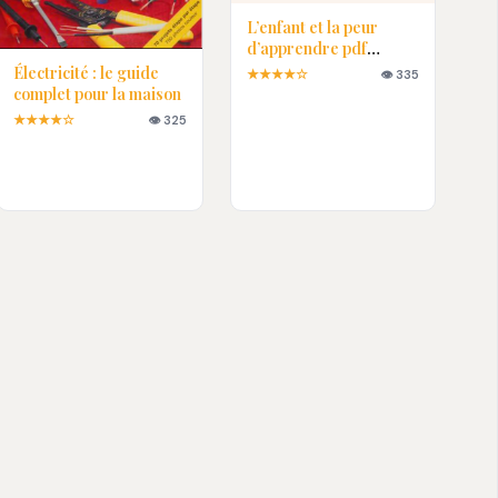
L’enfant et la peur
d’apprendre pdf
gratuit
Électricité : le guide
★★★★☆
👁 335
complet pour la maison
★★★★☆
👁 325