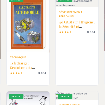
DÉVELOPPEMENT
PERSONNEL
40 QCM sur l'Hygiène,
la Sécurité et
l'Environnement avec
★★★★☆
👁 604
Réponses
TECHNIQUE
Télécharger
Gratuitement :
Électricité Automobile
★★★★☆
👁 664
en PDF
GRATUIT
GRATUIT
INFORMATIQUE