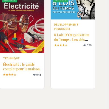
DÉVELOPPEMENT
PERSONNEL
8 Lois D'Organisation
du Temps : Les clés
pour une vie plus
★★★★☆
👁 529
efficace
TECHNIQUE
Électricité : le guide
complet pour la maison
★★★★☆
👁 541