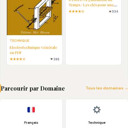
Temps : Les clés pour une
vie plus efficace
★★★★☆
534
TECHNIQUE
Electrotechnique Générale
en PDF
★★★★☆
286
Parcourir par Domaine
Tous les domaines 
Français
Technique