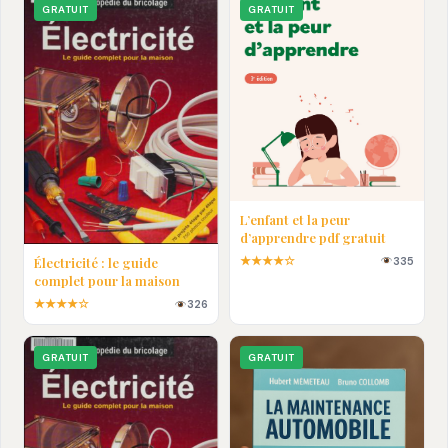
GRATUIT
GRATUIT
L’enfant et la peur
d’apprendre pdf gratuit
★★★★☆
335
Électricité : le guide
complet pour la maison
★★★★☆
326
GRATUIT
GRATUIT