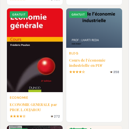
En pdf
GRATUIT
GRATUIT
BLOG
Cours de l’économie
industrielle en PDF
★★★★☆
358
ECONOMIE
ECONOMIE GENERALE par
PROF. L.OUJAROU
★★★★☆
272