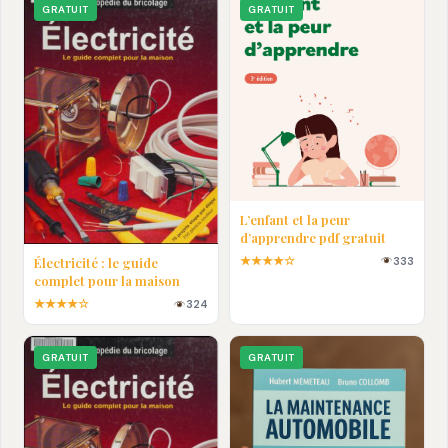
GRATUIT
GRATUIT
L’enfant et la peur
d’apprendre pdf gratuit
★★★★☆
333
Électricité : le guide
complet pour la maison
★★★★☆
324
GRATUIT
GRATUIT