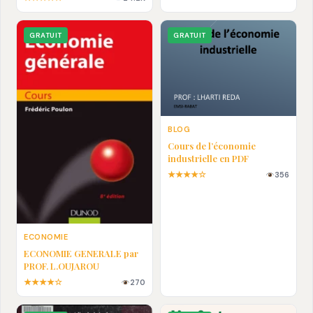
En pdf
GRATUIT
GRATUIT
BLOG
Cours de l’économie
industrielle en PDF
★★★★☆
356
ECONOMIE
ECONOMIE GENERALE par
PROF. L.OUJAROU
★★★★☆
270