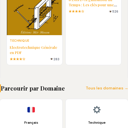
Temps : Les clés pour une
vie plus efficace
★★★★☆
526
TECHNIQUE
Electrotechnique Générale
en PDF
★★★★☆
283
Parcourir par Domaine
Tous les domaines 
Français
Technique