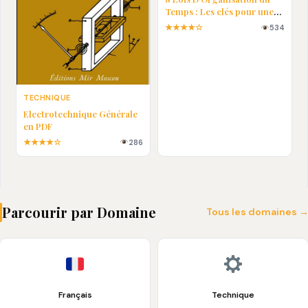
Temps : Les clés pour une
vie plus efficace
★★★★☆
534
TECHNIQUE
Electrotechnique Générale
en PDF
★★★★☆
286
Parcourir par Domaine
Tous les domaines 
Français
Technique