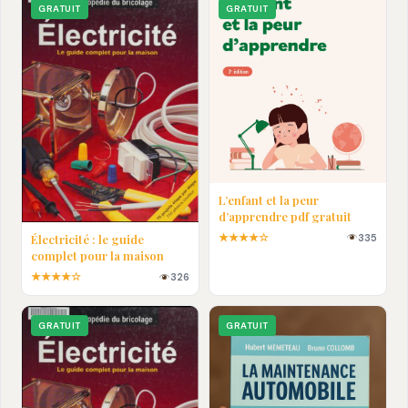
GRATUIT
GRATUIT
L’enfant et la peur
d’apprendre pdf gratuit
★★★★☆
335
Électricité : le guide
complet pour la maison
★★★★☆
326
GRATUIT
GRATUIT