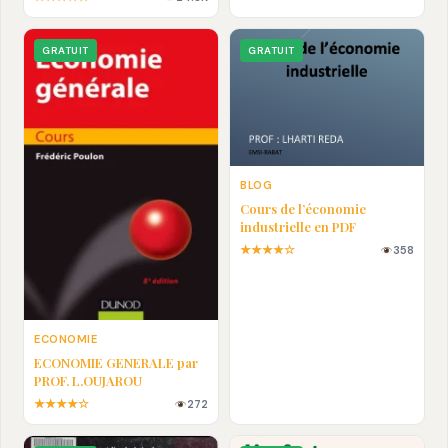
En pdf
GRATUIT
GRATUIT
BLOG
Cours de l’économie
industrielle en PDF
★★★★☆
358
ECONOMIE
ECONOMIE GENERALE par
PROF. L.OUJAROU
★★★★☆
272