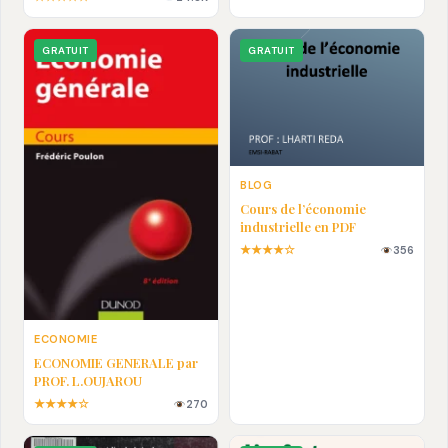
En pdf
GRATUIT
GRATUIT
BLOG
Cours de l’économie
industrielle en PDF
★★★★☆
356
ECONOMIE
ECONOMIE GENERALE par
PROF. L.OUJAROU
★★★★☆
270