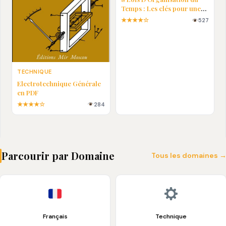
Temps : Les clés pour une
vie plus efficace
★★★★☆
527
TECHNIQUE
Electrotechnique Générale
en PDF
★★★★☆
284
Parcourir par Domaine
Tous les domaines 
Français
Technique