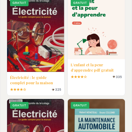
GRATUIT
GRATUIT
L’enfant et la peur
d’apprendre pdf gratuit
★★★★☆
335
Électricité : le guide
complet pour la maison
★★★★☆
325
GRATUIT
GRATUIT