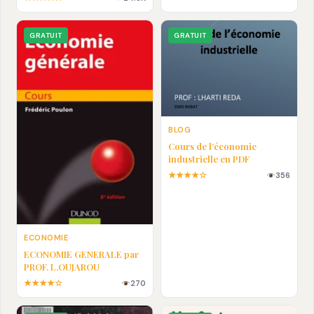
En pdf
GRATUIT
GRATUIT
BLOG
Cours de l’économie
industrielle en PDF
★★★★☆
356
ECONOMIE
ECONOMIE GENERALE par
PROF. L.OUJAROU
★★★★☆
270