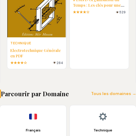
Temps : Les clés pour une
vie plus efficace
★★★★☆
529
TECHNIQUE
Electrotechnique Générale
en PDF
★★★★☆
284
Parcourir par Domaine
Tous les domaines 
Français
Technique