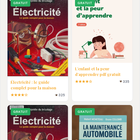
GRATUIT
GRATUIT
L’enfant et la peur
d’apprendre pdf gratuit
★★★★☆
335
Électricité : le guide
complet pour la maison
★★★★☆
325
GRATUIT
GRATUIT