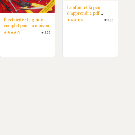
L’enfant et la peur
d’apprendre pdf
gratuit
Électricité : le guide
★★★★☆
335
complet pour la maison
★★★★☆
325