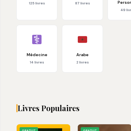
Perso
125 livres
87 livres
49 liv
Médecine
Arabe
14 livres
2 livres
Livres Populaires
GRATUIT
GRATUIT