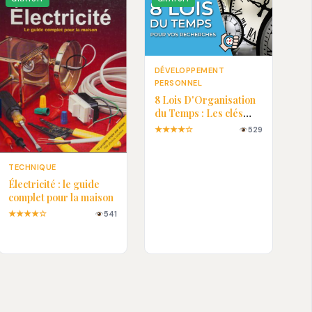
DÉVELOPPEMENT
PERSONNEL
8 Lois D'Organisation
du Temps : Les clés
pour une vie plus
★★★★☆
529
efficace
TECHNIQUE
Électricité : le guide
complet pour la maison
★★★★☆
541