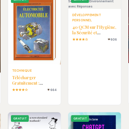
DÉVELOPPEMENT
PERSONNEL
40 QCM sur l'Hygiène,
la Sécurité et
l'Environnement avec
★★★★☆
606
Réponses
TECHNIQUE
Télécharger
Gratuitement :
Électricité Automobile
★★★★☆
664
en PDF
GRATUIT
GRATUIT