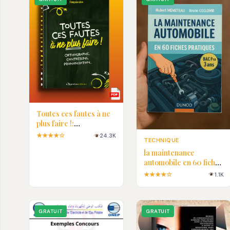
Toutes ces fautes à ne
plus faire !:
Orthographe,
★★★★☆
24.3K
TECHNIQUE
contresens,
la maintenance
prononciation… En pdf
automobile en 60 fiches
pratiques en PDF
★★★★☆
1.1K
GRATUIT
GRATUIT