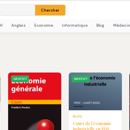
Chercher
RH
Anglais
Economie
Informatique
Blog
Médecin
GRATUIT
GRATUIT
BLOG
Cours de l’économie
industrielle en PDF