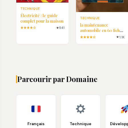
TECHNIQUE
Électricité : le guide
TECHNIQUE
complet pour la maison
la maintenance
★★★★☆
541
automobile en 60 fiches
pratiques en PDF
★★★★☆
1.1K
Parcourir par Domaine
Français
Technique
Dévelop