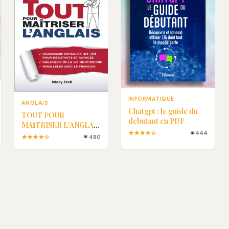
INFORMATIQUE
ANGLAIS
Chatgpt : le guide du
TOUT POUR
debutant en PDF
MAȊTRISER L'ANGLAIS
★★★★☆
444
EN PDF
★★★★☆
480