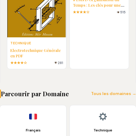
Temps : Les clés pour une
vie plus efficace
★★★★☆
515
TECHNIQUE
Electrotechnique Générale
en PDF
★★★★☆
281
Parcourir par Domaine
Tous les domaines 
Français
Technique