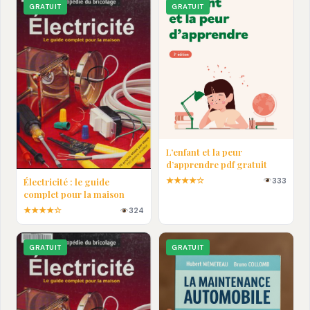
GRATUIT
GRATUIT
L’enfant et la peur
d’apprendre pdf gratuit
★★★★☆
333
Électricité : le guide
complet pour la maison
★★★★☆
324
GRATUIT
GRATUIT