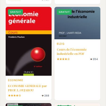
En pdf
GRATUIT
GRATUIT
BLOG
Cours de l’économie
industrielle en PDF
★★★★☆
354
ECONOMIE
ECONOMIE GENERALE par
PROF. L.OUJAROU
★★★★☆
268