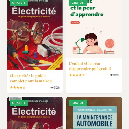
GRATUIT
GRATUIT
L’enfant et la peur
d’apprendre pdf gratuit
★★★★☆
335
Électricité : le guide
complet pour la maison
★★★★☆
326
GRATUIT
GRATUIT