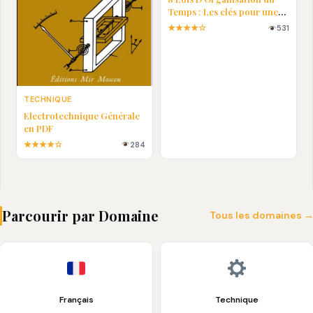
Temps : Les clés pour une
vie plus efficace
★★★★☆
531
TECHNIQUE
Electrotechnique Générale
en PDF
★★★★☆
284
Parcourir par Domaine
Tous les domaines 
Français
Technique