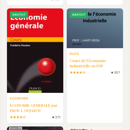
En pdf
GRATUIT
GRATUIT
BLOG
Cours de l’économie
industrielle en PDF
★★★★☆
357
ECONOMIE
ECONOMIE GENERALE par
PROF. L.OUJAROU
★★★★☆
271