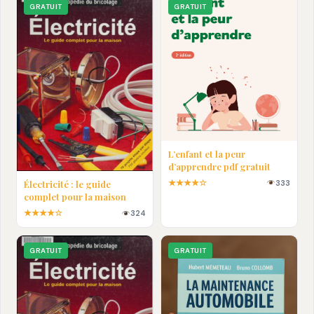
GRATUIT
GRATUIT
L’enfant et la peur
d’apprendre pdf gratuit
★★★★☆
333
Électricité : le guide
complet pour la maison
★★★★☆
324
GRATUIT
GRATUIT