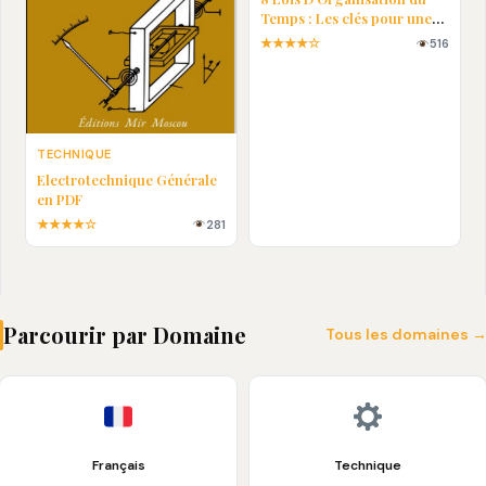
Temps : Les clés pour une
vie plus efficace
★★★★☆
516
TECHNIQUE
Electrotechnique Générale
en PDF
★★★★☆
281
Parcourir par Domaine
Tous les domaines 
Français
Technique