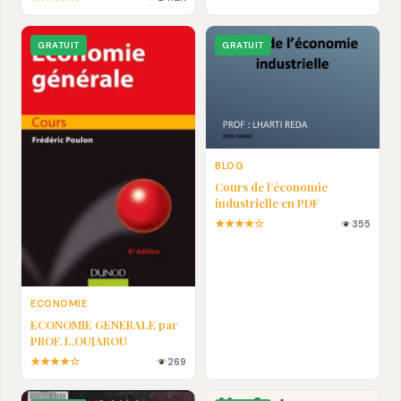
En pdf
GRATUIT
GRATUIT
BLOG
Cours de l’économie
industrielle en PDF
★★★★☆
355
ECONOMIE
ECONOMIE GENERALE par
PROF. L.OUJAROU
★★★★☆
269