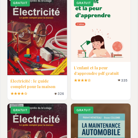
GRATUIT
GRATUIT
L’enfant et la peur
d’apprendre pdf gratuit
★★★★☆
335
Électricité : le guide
complet pour la maison
★★★★☆
326
GRATUIT
GRATUIT