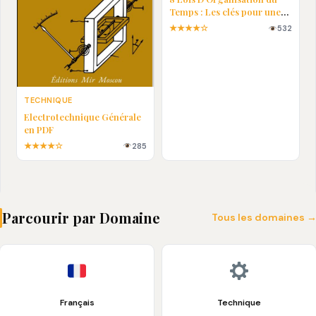
Temps : Les clés pour une
vie plus efficace
★★★★☆
532
TECHNIQUE
Electrotechnique Générale
en PDF
★★★★☆
285
Parcourir par Domaine
Tous les domaines 
Français
Technique