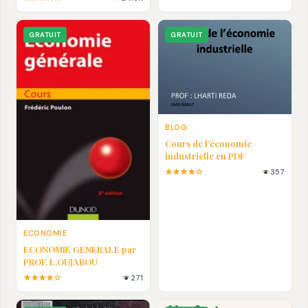
En pdf
GRATUIT
GRATUIT
BLOG
Cours de l’économie
industrielle en PDF
★★★★☆
357
ECONOMIE
ECONOMIE GENERALE par
PROF. L.OUJAROU
★★★★☆
271