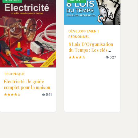
DÉVELOPPEMENT
PERSONNEL
8 Lois D'Organisation
du Temps : Les clés
pour une vie plus
★★★★☆
👁 527
efficace
TECHNIQUE
Électricité : le guide
complet pour la maison
★★★★☆
👁 541