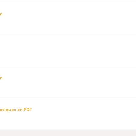
on
on
ratiques en PDF