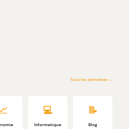
Tous les domaines →
📈
💻
📝
onomie
Informatique
Blog