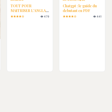
TOUT POUR
Chatgpt : le guide du
MAȊTRISER L'ANGLAIS
debutant en PDF
EN PDF
★★★★☆
★★★★☆
👁 479
👁 441