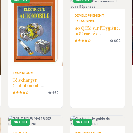
DÉVELOPPEMENT
PERSONNEL
40 QCM sur l'Hygiène,
la Sécurité et
l'Environnement avec
★★★★☆
👁 602
Réponses
TECHNIQUE
Télécharger
Gratuitement :
Électricité Automobile
★★★★☆
👁 662
en PDF
GRATUIT
GRATUIT
ANGLAIS
INFORMATIQUE