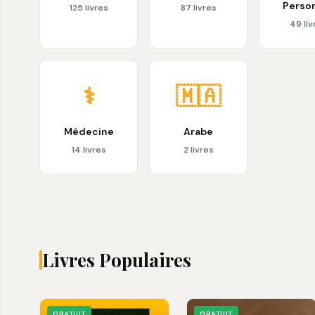
Perso
125 livres
87 livres
49 liv
⚕️
🇲🇦
Médecine
Arabe
14 livres
2 livres
Livres Populaires
GRATUIT
GRATUIT