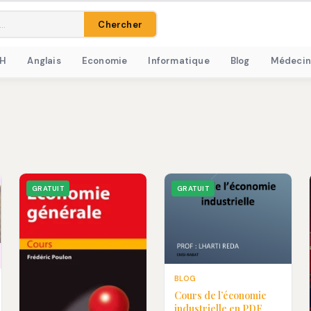
Chercher
RH
Anglais
Economie
Informatique
Blog
Médecin
GRATUIT
GRATUIT
BLOG
Cours de l’économie
industrielle en PDF