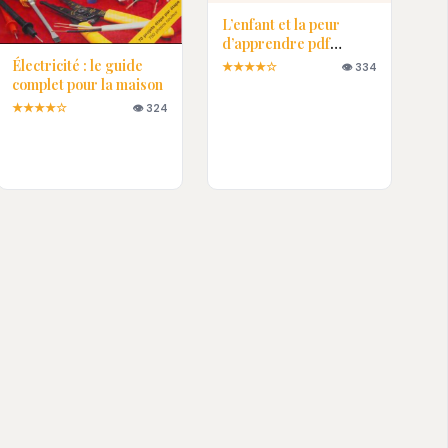
L’enfant et la peur
d’apprendre pdf
gratuit
Électricité : le guide
★★★★☆
👁 334
complet pour la maison
★★★★☆
👁 324