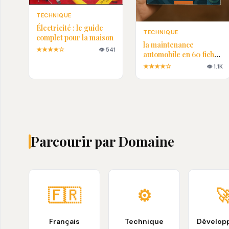
TECHNIQUE
Électricité : le guide
TECHNIQUE
complet pour la maison
la maintenance
★★★★☆
👁 541
automobile en 60 fiches
pratiques en PDF
★★★★☆
👁 1.1K
Parcourir par Domaine
🇫🇷
⚙️

Français
Technique
Dévelop