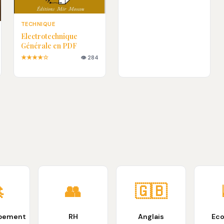
TECHNIQUE
Electrotechnique
Générale en PDF
★★★★☆
👁 284

👥
🇬🇧
pement
RH
Anglais
Ec