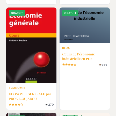
En pdf
GRATUIT
GRATUIT
BLOG
Cours de l’économie
industrielle en PDF
★★★★☆
356
ECONOMIE
ECONOMIE GENERALE par
PROF. L.OUJAROU
★★★★☆
270