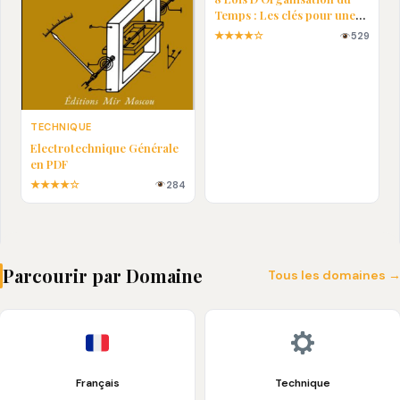
Temps : Les clés pour une
vie plus efficace
★★★★☆
529
TECHNIQUE
Electrotechnique Générale
en PDF
★★★★☆
284
Parcourir par Domaine
Tous les domaines 
Français
Technique