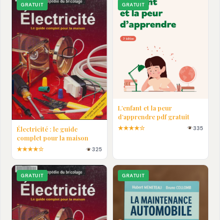
GRATUIT
GRATUIT
L’enfant et la peur
d’apprendre pdf gratuit
★★★★☆
335
Électricité : le guide
complet pour la maison
★★★★☆
325
GRATUIT
GRATUIT