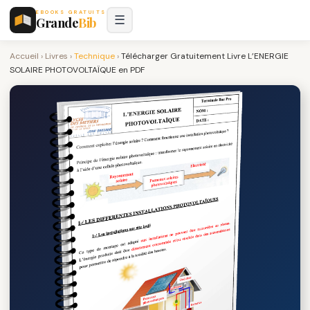
EBOOKS GRATUITS
☰
Grande
Bib
Accueil
›
Livres
›
Technique
›
Télécharger Gratuitement Livre L’ENERGIE
SOLAIRE PHOTOVOLTAÏQUE en PDF