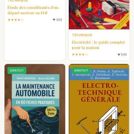
TECHNIQUE
Étude des constituants d’un
départ moteur en PDF
★★★★☆
388
TECHNIQUE
Électricité : le guide complet
pour la maison
★★★★☆
544
GRATUIT
GRATUIT