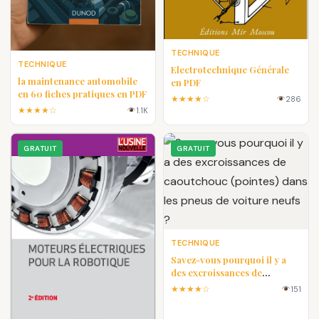
TECHNIQUE
TECHNIQUE
Electrotechnique Générale
la maintenance automobile
en PDF
en 60 fiches pratiques en PDF
★★★★☆
286
★★★★☆
1.1K
GRATUIT
GRATUIT
TECHNIQUE
Savez-vous pourquoi il y a
des excroissances de
caoutchouc (pointes) dans les
★★★★☆
151
pneus de voiture neufs ?