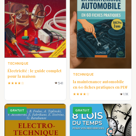
TECHNIQUE
Électricité : le guide complet
TECHNIQUE
pour la maison
la maintenance automobile
★★★★☆
541
en 60 fiches pratiques en PDF
★★★★☆
1.1K
GRATUIT
GRATUIT