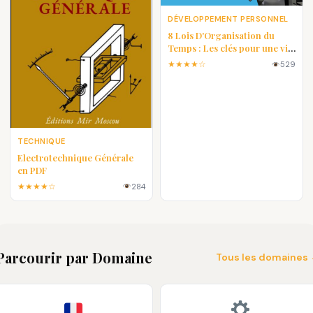
DÉVELOPPEMENT PERSONNEL
8 Lois D'Organisation du
Temps : Les clés pour une vie
plus efficace
★★★★☆
529
TECHNIQUE
Electrotechnique Générale
en PDF
★★★★☆
284
Parcourir par Domaine
Tous les domaines