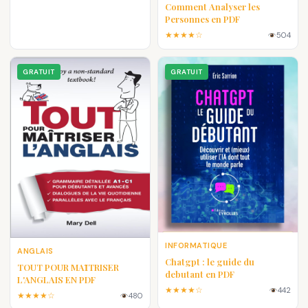
Comment Analyser les
Personnes en PDF
★★★★☆
504
GRATUIT
GRATUIT
INFORMATIQUE
ANGLAIS
Chatgpt : le guide du
TOUT POUR MAȊTRISER
debutant en PDF
L'ANGLAIS EN PDF
★★★★☆
442
★★★★☆
480