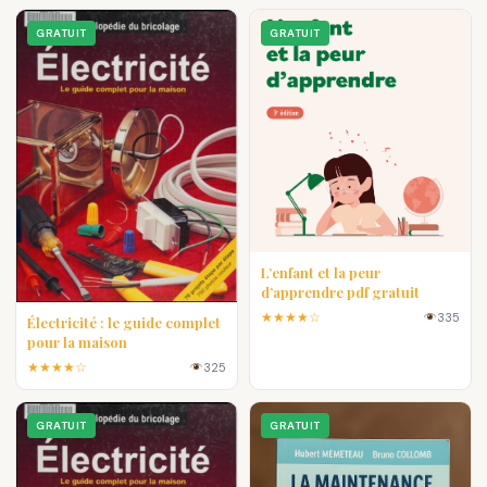
GRATUIT
GRATUIT
L’enfant et la peur
d’apprendre pdf gratuit
★★★★☆
335
Électricité : le guide complet
pour la maison
★★★★☆
325
GRATUIT
GRATUIT