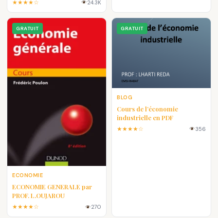
★★★★☆
24.3K
En pdf
GRATUIT
GRATUIT
BLOG
Cours de l’économie
industrielle en PDF
★★★★☆
356
ECONOMIE
ECONOMIE GENERALE par
PROF. L.OUJAROU
★★★★☆
270