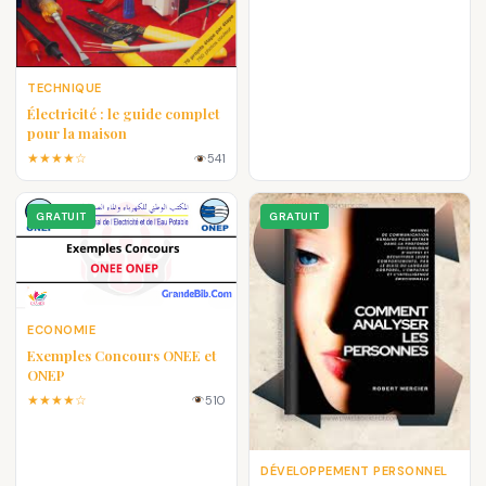
TECHNIQUE
Électricité : le guide complet
pour la maison
★★★★☆
541
GRATUIT
GRATUIT
ECONOMIE
Exemples Concours ONEE et
ONEP
★★★★☆
510
DÉVELOPPEMENT PERSONNEL